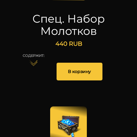
Спец. Набор
Молотков
440
RUB
СОДЕРЖИТ:
1
1
1
1
1
1
В корзину
25