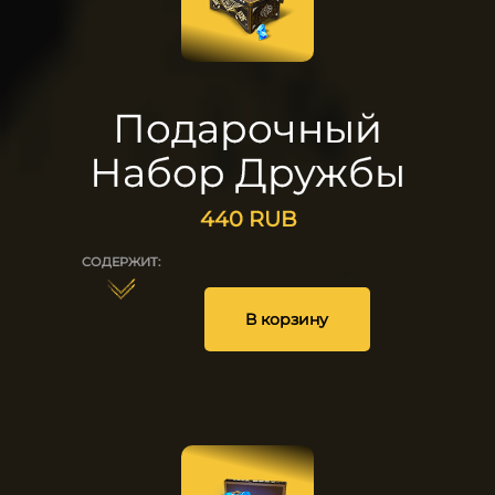
Подарочный
Набор Дружбы
440
RUB
СОДЕРЖИТ:
1
5
5
5
5
5
В корзину
25